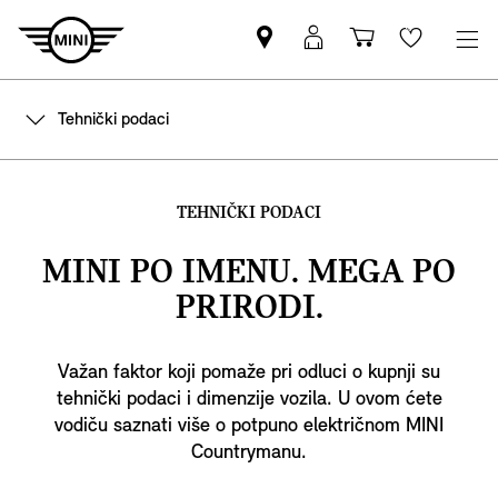
Pronađite
MyMini
Košarica
Wishlis
MINI
prijava
partnera
Tehnički podaci
TEHNIČKI PODACI
MINI PO IMENU. MEGA PO
PRIRODI.
Važan faktor koji pomaže pri odluci o kupnji su
tehnički podaci i dimenzije vozila. U ovom ćete
vodiču saznati više o potpuno električnom MINI
Countrymanu.