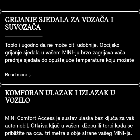
Onoliko jasno koliko može biti, pruža izvrsnu kvalitetu
slike čak i u jarko osvijetljenim okruženjima. Možete
jednostavno prilagoditi visinu i svjetlinu, a informacije
GRIJANJE SJEDALA ZA VOZAČA I
koje prikazuje možete prilagoditi vašim potrebama.
SUVOZAČA
Također se prilagođava MINI Experience Mode načinima
rada koji ste odabrali kako biste uživali u dosljednom i
Toplo i ugodno da ne može biti udobnije. Opcijsko
holističkom iskustvu – i ostali u potpunosti fokusirani na
grijanje sjedala u vašem MINI-ju brzo zagrijava vaša
vožnju.
prednja sjedala do opuštajuće temperature koju možete
podesiti na tri razine kako biste se zagrijali i opustili
kada je vani hladno. Grije vaš jastuk sjedala i cijelu
Read more
kontaktnu površinu naslona za pružanje svekolike
udobnosti. Osim toga, toplina se može distribuirati kako
KOMFORAN ULAZAK I IZLAZAK U
god želite jednostavnim korištenjem kontrolnog zaslona.
VOZILO
MINI Comfort Access je sustav ulaska bez ključa za vaš
automobil. Otkriva ključ u vašem džepu ili torbi kada se
približite na cca. tri metra s obje strane vašeg MINI-ja.