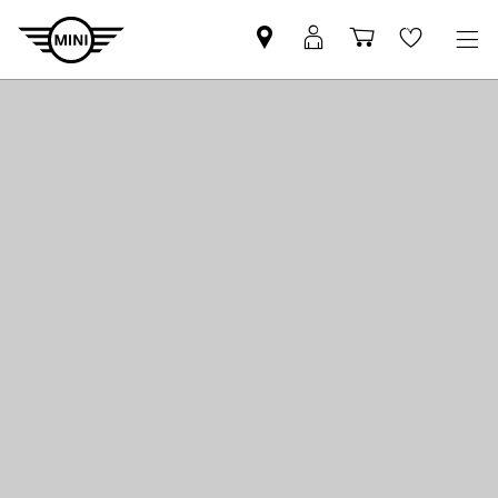
Pronađite
MyMini
Košarica
Wishlis
MINI
prijava
partnera