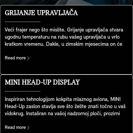
GRIJANJE UPRAVLJAČA
Veći frajer nego što mislite. Grijanje upravljača stvara
ugodnu temperaturu na rubu vašeg upravljača u vrlo
kratkom vremenu. Dakle, u zimskim mjesecima on će
vam održavati ruke toplima dok vozite i učiniti vaše
svakodnevno putovanje na posao ili putovanjem mnogo
Read more
ugodnijim iskustvom. Što se tiče ekološke
prihvatljivosti, to je također super karakteristika. Puno
učinkovitije nego grijati cijelu unutrašnjost, pogotovo na
MINI HEAD-UP DISPLAY
kratkim putovanjima.
Inspiriran tehnologijom kokpita mlaznog aviona, MINI
Head-Up zaslon stavlja sve što želite znati točno u vaš
vidokrug. Instaliran na vašoj nadzornoj ploči, prozirni
zaslon prikazuje ključne podatke kao što su brzina
vožnje, karte, značajke pomoći vozaču i detalji o zabavi.
Read more