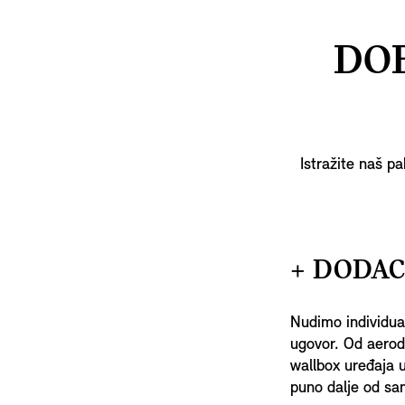
DOB
Istražite naš pa
+ DODAC
Nudimo individua
ugovor. Od aerodi
wallbox uređaja 
puno dalje od sa