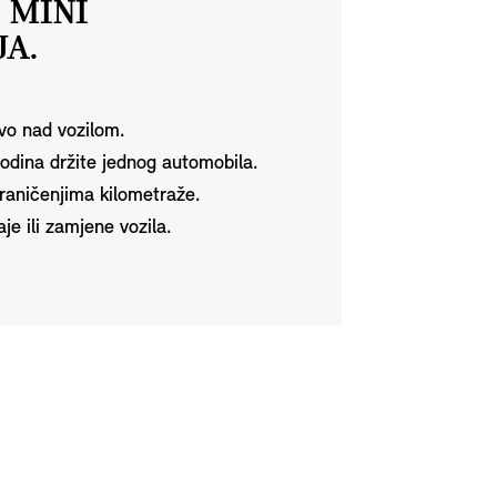
 MINI
A.
tvo nad vozilom.
godina držite jednog automobila.
graničenjima kilometraže.
e ili zamjene vozila.