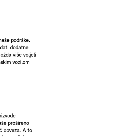
 naše podrške.
dati dodatne
ožda više voljeli
nskim vozilom
oizvode
aše prošireno
eć obveza. A to