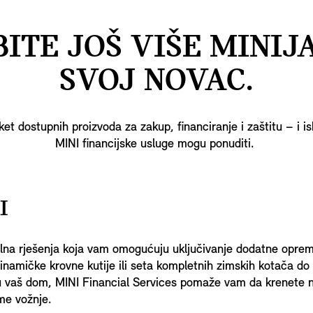
ITE JOŠ VIŠE MINIJ
SVOJ NOVAC.
ket dostupnih proizvoda za zakup, financiranje i zaštitu – i is
MINI financijske usluge mogu ponuditi.
I
lna rješenja koja vam omogućuju uključivanje dodatne opreme
namičke krovne kutije ili seta kompletnih zimskih kotača do 
u vaš dom, MINI Financial Services pomaže vam da krenete n
me vožnje.