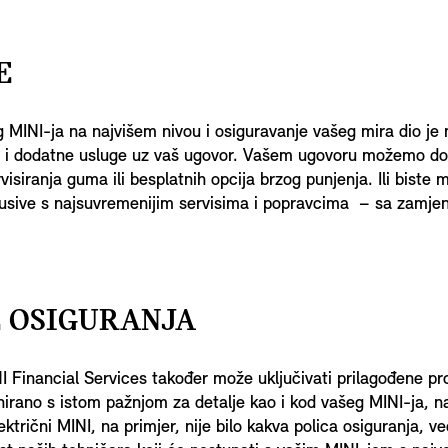
E
 MINI-ja na najvišem nivou i osiguravanje vašeg mira dio je
 i dodatne usluge uz vaš ugovor. Vašem ugovoru možemo do
isiranja guma ili besplatnih opcija brzog punjenja. Ili biste m
lusive s najsuvremenijim servisima i popravcima – sa zamje
E OSIGURANJA
I Financial Services također može uključivati prilagođene pr
nirano s istom pažnjom za detalje kao i kod vašeg MINI-ja, n
ektrični MINI, na primjer, nije bilo kakva polica osiguranja, v