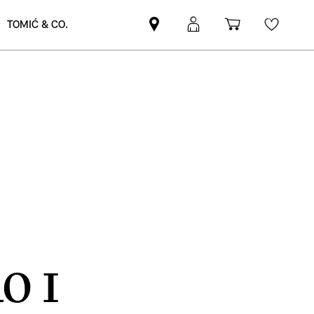
TOMIĆ & CO.
Pronađite
MyMini
Košarica
Wishli
MINI
prijava
partnera
O I