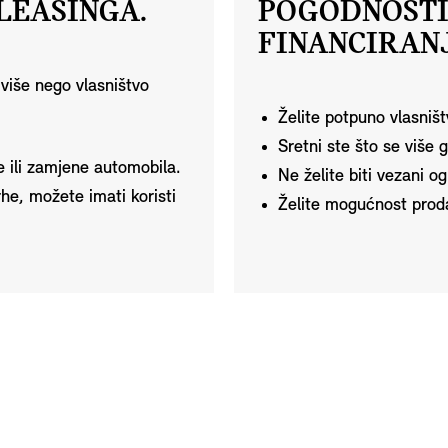
LEASINGA.
POGODNOSTI
FINANCIRANJ
više nego vlasništvo
Želite potpuno vlasniš
Sretni ste što se više 
e ili zamjene automobila.
Ne želite biti vezani o
rhe, možete imati koristi
Želite mogućnost prodaj