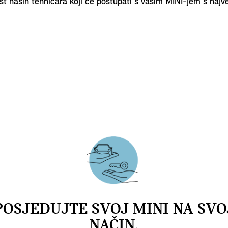
ost naših tehničara koji će postupati s vašim MINI-jem s na
POSJEDUJTE SVOJ MINI NA SVO
NAČIN.