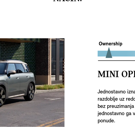
MINI OP
Jednostavno izna
razdoblje uz redo
bez preuzimanja 
jednostavno ga vr
ponude.