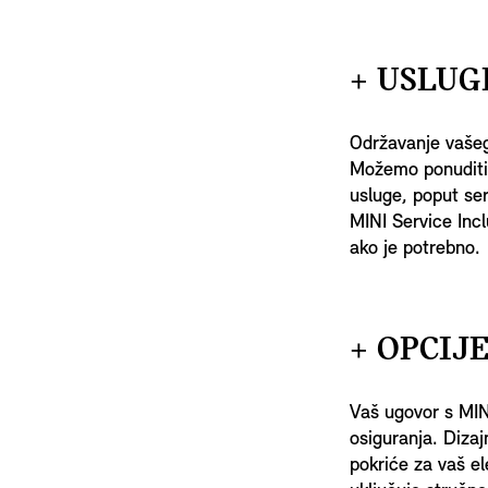
+ USLUG
Održavanje vašeg
Možemo ponuditi
usluge, poput serv
MINI Service Inc
ako je potrebno.
+ OPCIJ
Vaš ugovor s MIN
osiguranja. Dizaj
pokriće za vaš el