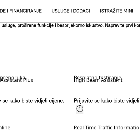
ne usluge, proširene funkcije i besprijekorno iskustvo. Napravite prvi 
 preporuka
Besplatno testiranje
 Assistant Plus
High Beam Assistant
e se kako biste vidjeli cijene.
Prijavite se kako biste vidjeli
line
Real Time Traffic Informati