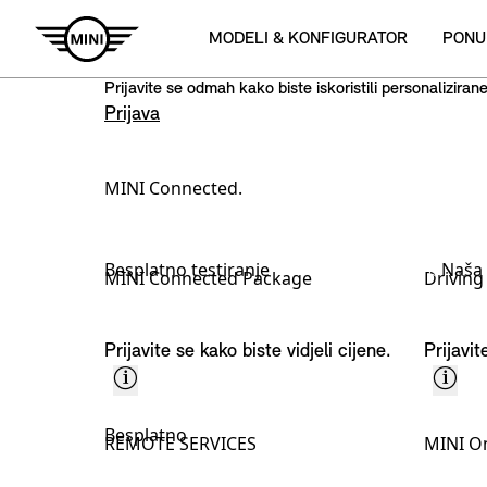
Prijavite se odmah kako biste iskoristili personalizira
Prijava
MINI Connected.
Ponuda usluga – odaberite:
Besplatno testiranje
Naša
MINI Connected Package
Driving
Prijavite se kako biste vidjeli cijene.
Prijavit
Besplatno
REMOTE SERVICES
MINI On