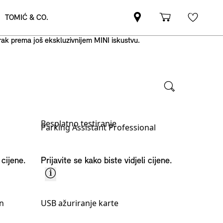
korak prema još ekskluzivnijem MINI iskustvu.
Besplatno testiranje
Parking Assistant Professional
 cijene.
Prijavite se kako biste vidjeli cijene.
on
USB ažuriranje karte