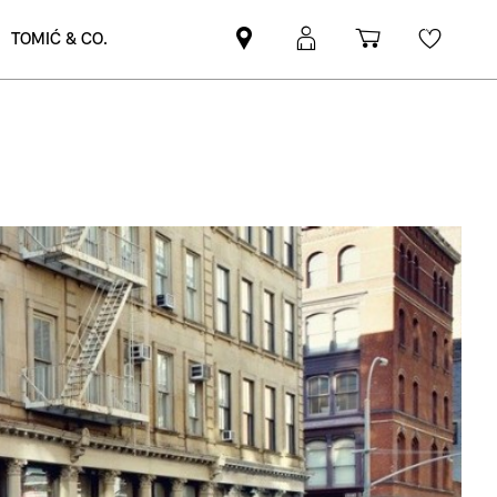
TOMIĆ & CO.
Pronađite
MyMini
Košarica
Wishli
MINI
prijava
partnera