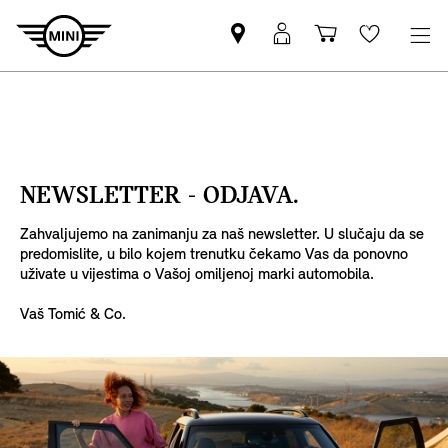
Pronađite
MyMini
Košarica
Wishlis
MINI
prijava
partnera
NEWSLETTER - ODJAVA.
Zahvaljujemo na zanimanju za naš newsletter. U slučaju da se
predomislite, u bilo kojem trenutku čekamo Vas da ponovno
uživate u vijestima o Vašoj omiljenoj marki automobila.
Vaš Tomić & Co.