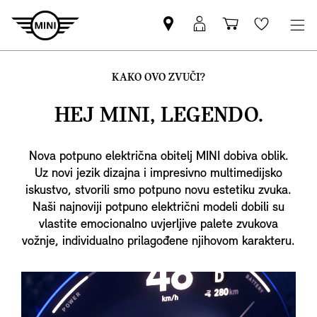
Pronađite
MyMini
Košarica
Wishlis
MINI
prijava
partnera
KAKO OVO ZVUČI?
HEJ MINI
, LEGENDO.
Nova potpuno električna obitelj MINI dobiva oblik.
Uz novi jezik dizajna i impresivno multimedijsko
iskustvo, stvorili smo potpuno novu estetiku zvuka.
Naši najnoviji potpuno električni modeli dobili su
vlastite emocionalno uvjerljive palete zvukova
vožnje, individualno prilagođene njihovom karakteru.