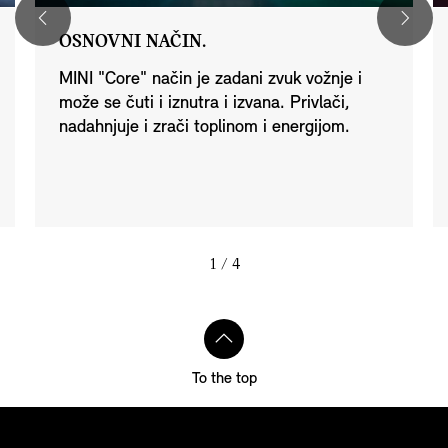
OSNOVNI NAČIN.
MINI "Core" način je zadani zvuk vožnje i
može se čuti i iznutra i izvana. Privlači,
nadahnjuje i zrači toplinom i energijom.
1
/ 4
To the top