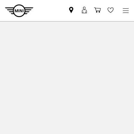
Pronađite
MyMini
Košarica
Wishlis
MINI
prijava
partnera