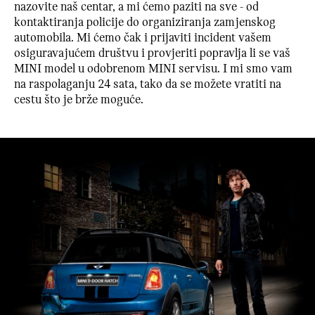
nazovite naš centar, a mi ćemo paziti na sve - od
kontaktiranja policije do organiziranja zamjenskog
automobila. Mi ćemo čak i prijaviti incident vašem
osiguravajućem društvu i provjeriti popravlja li se vaš
MINI model u odobrenom MINI servisu. I mi smo vam
na raspolaganju 24 sata, tako da se možete vratiti na
cestu što je brže moguće.