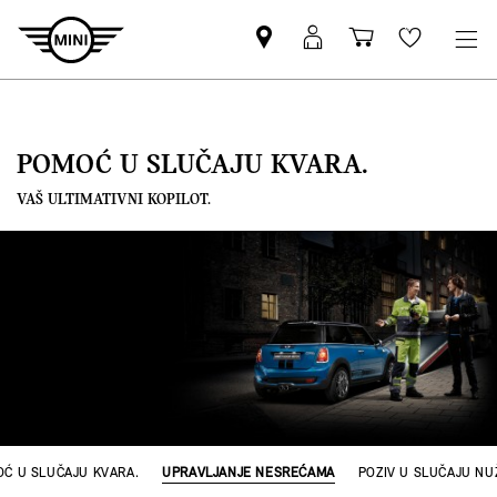
Pronađite
MyMini
Košarica
Wishlis
MINI
prijava
partnera
POMOĆ U SLUČAJU KVARA.
VAŠ ULTIMATIVNI KOPILOT.
Ć U SLUČAJU KVARA.
UPRAVLJANJE NESREĆAMA
POZIV U SLUČAJU NU