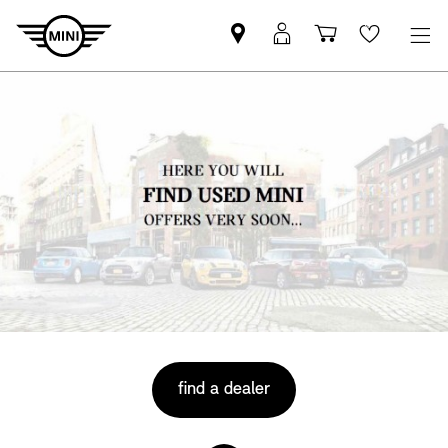
Pronađite
MyMini
Košarica
Wishlis
MINI
prijava
partnera
find a dealer