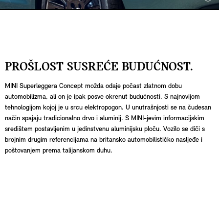
PROŠLOST SUSREĆE BUDUĆNOST.
MINI Superleggera Concept možda odaje počast zlatnom dobu
automobilizma, ali on je ipak posve okrenut budućnosti. S najnovijom
tehnologijom kojoj je u srcu elektropogon. U unutrašnjosti se na čudesan
način spajaju tradicionalno drvo i aluminij. S MINI-jevim informacijskim
središtem postavljenim u jedinstvenu aluminijsku ploču. Vozilo se diči s
brojnim drugim referencijama na britansko automobilističko nasljeđe i
poštovanjem prema talijanskom duhu.