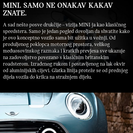
MINI. SAMO NE ONAKAV KAKAV
ZNATE.
A sad nešto posve drukčije – vizija MINI-ja kao klasičnog
speedstera. Samo je jedan pogled dovoljan da shvatite kako
je ovo konceptno vozilo sama bit užitka u vožnji. Od
produljenog poklopca motornog prostora, velikog
međuosovinskog razmaka i kratkih prevjesa sve ukazuje
na zadovoljstvo povezano s klasičnim britanskim
roadsterom. Izrađenog rukom i postavljenog na lak okvir
od aluminijskih cijevi. Glatka linija proteže se od prednjeg
dijela vozila do krilca na stražnjem dijelu.