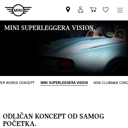
Pronađite
MyMini
Košarica
Wishlis
MINI
prijava
partnera
MINI SUPERLEGGERA VISION.
PER WORKS CONCEPT
MINI SUPERLEGGERA VISION
MINI CLUBMAN CON
ODLIČAN KONCEPT OD SAMOG
POČETKA.